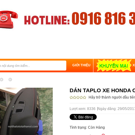
GIỚI THIỆU
X
DÁN TAPLO XE HONDA C
Hãy trở thành người đầu ti
Lượt xem: 8336
Ngày đăng: 29/05/201
Tình trạng: Còn Hàng