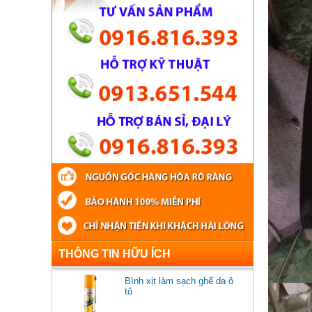
THÔNG TIN HỮU ÍCH
Bình xịt làm sạch ghế da ô
tô