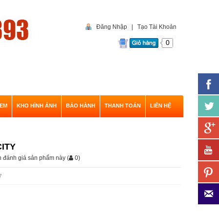
Đăng Nhập
|
Tạo Tài Khoản
0
EM
KHO HÌNH ẢNH
BẢO HÀNH
THANH TOÁN
LIÊN HỆ
ITY
ên đánh giá sản phẩm này
(
0
)
7