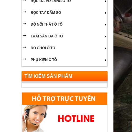
BỌC DA VÔ LĂNG Ô TÔ
NỘI THẤT Ô TÔ DÒNG XE LAND ROVER
BỌC TAY ĐẤM SO
NỘI THẤT Ô TÔ DÒNG XE LUXGEN
ĐỘ NỘI THẤT Ô TÔ
NỘI THẤT Ô TÔ DÒNG XE MITSUBISHI
TRẢI SÀN DA Ô TÔ
NỘI THẤT Ô TÔ DÒNG XE PONTIAC
ĐỒ CHƠI Ô TÔ
NỘI THẤT Ô TÔ DÒNG XE PORSCHE
PHỤ KIỆN Ô TÔ
NỘI THẤT Ô TÔ DÒNG XE ISUZU
TÌM KIẾM SẢN PHẨM
NỘI THẤT Ô TÔ DÒNG XE SSANGYONG
NỘI THẤT Ô TÔ DÒNG XE VOLKSWAGEN