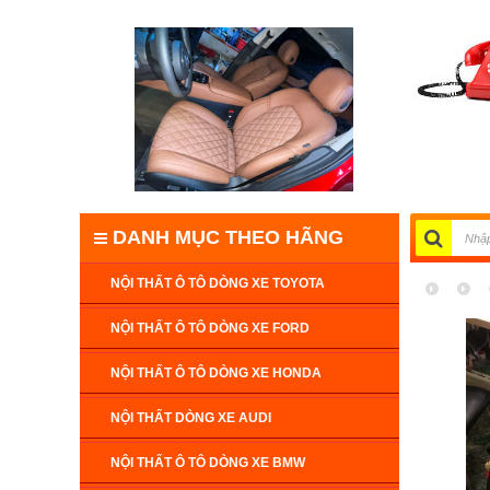
DANH MỤC THEO HÃNG
NỘI THẤT Ô TÔ DÒNG XE TOYOTA
NỘI THẤT Ô TÔ DÒNG XE FORD
NỘI THẤT Ô TÔ DÒNG XE HONDA
NỘI THẤT DÒNG XE AUDI
NỘI THẤT Ô TÔ DÒNG XE BMW