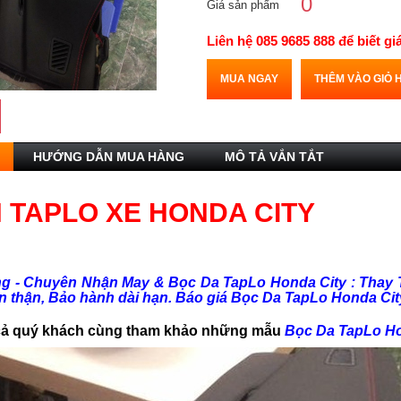
0
Giá sản phẩm
Liên hệ 085 9685 888 để biết gi
MUA NGAY
THÊM VÀO GIỎ 
HƯỚNG DẪN MUA HÀNG
MÔ TẢ VẮN TẮT
 TAPLO XE HONDA CITY
g - Chuyên Nhận May & Bọc Da TapLo Honda City : Thay 
n thận, Bảo hành dài hạn. Báo giá Bọc Da TapLo Honda City
t cả quý khách cùng tham khảo những mẫu
Bọc Da TapLo H