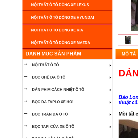
NỘI THẤT Ô TÔ DÒNG XE LEXUS
NỘI THẤT Ô TÔ DÒNG XE HYUNDAI
NỘI THẤT Ô TÔ DÒNG XE KIA
NỘI THẤT Ô TÔ DÒNG XE MAZDA
DANH MỤC SẢN PHẨM
MÔ TẢ
NỘI THẤT Ô TÔ DÒNG XE CADILLAC
NỘI THẤT Ô TÔ
NỘI THẤT Ô TÔ DÒNG XE MERCEDES
DÁN
BỌC GHẾ DA Ô TÔ
NỘI THẤT Ô TÔ DÒNG XE NISSAN
DÁN PHIM CÁCH NHIỆT Ô TÔ
NỘI THẤT Ô TÔ DÒNG XE SUZUKI
Bảo Lon
BỌC DA TAPLO XE HƠI
thuật cẩ
NỘI THẤT Ô TÔ DÒNG XE CHEVROLET
​Mời tấ
BỌC TRẦN DA Ô TÔ
NỘI THẤT Ô TÔ DÒNG XE HAIMA
BỌC TAPI CỬA XE Ô TÔ
NỘI THẤT Ô TÔ DÒNG XE INFINITI