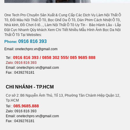
One Tech Pro Chuyên Sản Xuất & Cung Cấp Các Dịch Vụ Làm Nội Thất Ô
Tô, Đổi Màu Nội Thất Ô Tô, Bọc Ghế Da Ô Tô, Dán Phim Cách Nhiệt Ô Tô,
Nhà kính, Đồ Chơi ô tô..., Làm Nội Thất Ô Tô Uy Tín - Bảo Hành Lâu - Lắp
Đặt Cực Nhanh Qúy khách Xem Chi Tiết Nhiều Mẫu Hình Ảnh Bọc Da Nội
Thất Ô Tô Tại Websites:
0916 816 393
Phone:
Email: onetechpro.vn@gmail.com
0916 816 393 / 0858 302 555/ 085 9685 888
Tel :
Zalo: 0916 816 393
Email: onetechpro.vn@gmail.com
Fax :
0439276181
CHI NHÁNH - TP.HCM
Cơ sở 2: B6 Nguyễn Ảnh Thủ, Tổ 13, Phường Tân Chánh Hiệp Quận 12,
Tp.HCM
085.9685.888
Tel :
Zalo: 0916 816 393
Email: onetechpro.vn@gmail.com
Fax : 0439276181