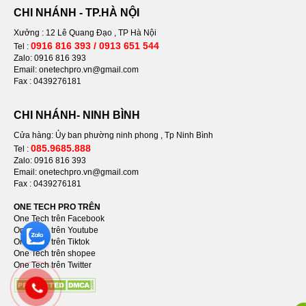
CHI NHÁNH - TP.HÀ NỘI
Xưởng : 12 Lê Quang Đạo , TP Hà Nội
0916 816 393 / 0913 651 544
Tel :
Zalo: 0916 816 393
Email: onetechpro.vn@gmail.com
Fax : 0439276181
CHI NHÁNH- NINH BÌNH
Cửa hàng: Ủy ban phường ninh phong , Tp Ninh Bình
085.9685.888
Tel :
Zalo: 0916 816 393
Email: onetechpro.vn@gmail.com
Fax :
0439276181
ONE TECH PRO TRÊN
One Tech trên Facebook
One Tech trên Youtube
One Tech trên Tiktok
One Tech trên shopee
One Tech trên Twitter