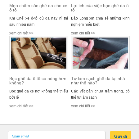
Mẹo chăm sóc ghế da cho xe
Lợi ích của việc bọc ghế da ô
ô tô
tô
Khi Ghế xe ô-tô dù da hay nỉ thì
Bảo Long xin chia sẻ những kinh
sau nhiều năm
nghiệm hiểu biết
xem chi tiết >>
xem chi tiết >>
Bọc ghế da ô tô có nóng hơn
Tự làm sạch ghế da tại nhà
không?
như thế nào?
Bọc ghế da xe hơi không thể thiếu
Các vết bẩn chưa trầm trọng, có
bởi lẽ
thể tự làm sạch
xem chi tiết >>
xem chi tiết >>
Gửi đi