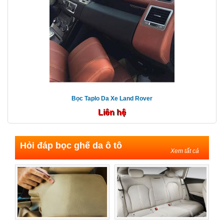
Bọc Taplo Da Xe Land Rover
Liên hệ
Hỏi đáp bọc ghế da ô tô
Xem tất cả