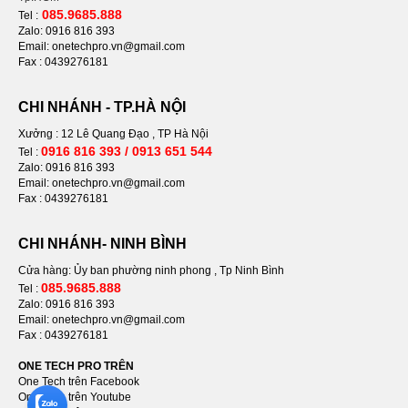
085.9685.888
Tel :
Zalo: 0916 816 393
Email: onetechpro.vn@gmail.com
Fax : 0439276181
CHI NHÁNH - TP.HÀ NỘI
Xưởng : 12 Lê Quang Đạo , TP Hà Nội
0916 816 393 / 0913 651 544
Tel :
Zalo: 0916 816 393
Email: onetechpro.vn@gmail.com
Fax : 0439276181
CHI NHÁNH- NINH BÌNH
Cửa hàng: Ủy ban phường ninh phong , Tp Ninh Bình
085.9685.888
Tel :
Zalo: 0916 816 393
Email: onetechpro.vn@gmail.com
Fax :
0439276181
ONE TECH PRO TRÊN
One Tech trên Facebook
One Tech trên Youtube