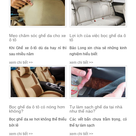
Mẹo chăm sóc ghế da cho xe
Lợi ích của việc bọc ghế da ô
ô tô
tô
Khi Ghế xe ô-tô dù da hay nỉ thì
Bảo Long xin chia sẻ những kinh
sau nhiều năm
nghiệm hiểu biết
xem chi tiết >>
xem chi tiết >>
Bọc ghế da ô tô có nóng hơn
Tự làm sạch ghế da tại nhà
không?
như thế nào?
Bọc ghế da xe hơi không thể thiếu
Các vết bẩn chưa trầm trọng, có
bởi lẽ
thể tự làm sạch
xem chi tiết >>
xem chi tiết >>