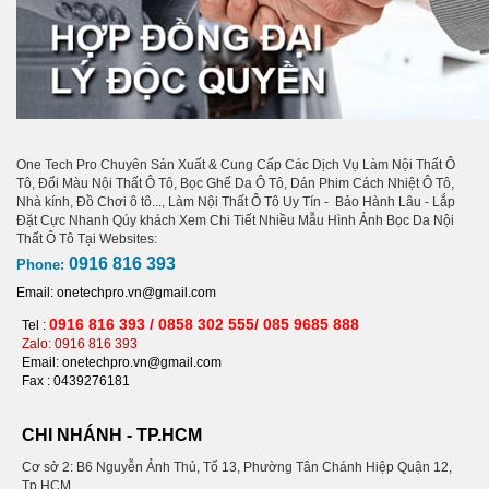
One Tech Pro Chuyên Sản Xuất & Cung Cấp Các Dịch Vụ Làm Nội Thất Ô
Tô, Đổi Màu Nội Thất Ô Tô, Bọc Ghế Da Ô Tô, Dán Phim Cách Nhiệt Ô Tô,
Nhà kính, Đồ Chơi ô tô..., Làm Nội Thất Ô Tô Uy Tín - Bảo Hành Lâu - Lắp
Đặt Cực Nhanh Qúy khách Xem Chi Tiết Nhiều Mẫu Hình Ảnh Bọc Da Nội
Thất Ô Tô Tại Websites:
0916 816 393
Phone:
Email: onetechpro.vn@gmail.com
0916 816 393 / 0858 302 555/ 085 9685 888
Tel :
Zalo: 0916 816 393
Email: onetechpro.vn@gmail.com
Fax :
0439276181
CHI NHÁNH - TP.HCM
Cơ sở 2: B6 Nguyễn Ảnh Thủ, Tổ 13, Phường Tân Chánh Hiệp Quận 12,
Tp.HCM