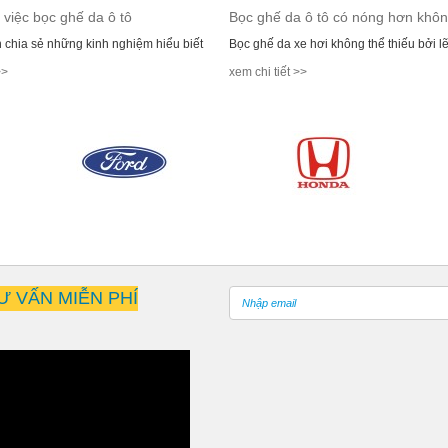
 việc bọc ghế da ô tô
Bọc ghế da ô tô có nóng hơn khô
 chia sẻ những kinh nghiệm hiểu biết
Bọc ghế da xe hơi không thể thiếu bởi l
>>
xem chi tiết >>
Ư VẤN MIỄN PHÍ