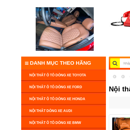
DANH MỤC THEO HÃNG
NỘI THẤT Ô TÔ DÒNG XE TOYOTA
NỘI THẤT Ô TÔ DÒNG XE FORD
Nội th
NỘI THẤT Ô TÔ DÒNG XE HONDA
NỘI THẤT DÒNG XE AUDI
NỘI THẤT Ô TÔ DÒNG XE BMW