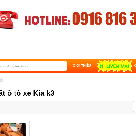
GIỚI THIỆU
X
ất ô tô xe Kia k3