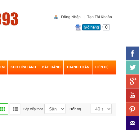
Đăng Nhập
|
Tạo Tài Khoản
0
EM
KHO HÌNH ẢNH
BẢO HÀNH
THANH TOÁN
LIÊN HỆ
Sắp xếp theo
Hiển thị