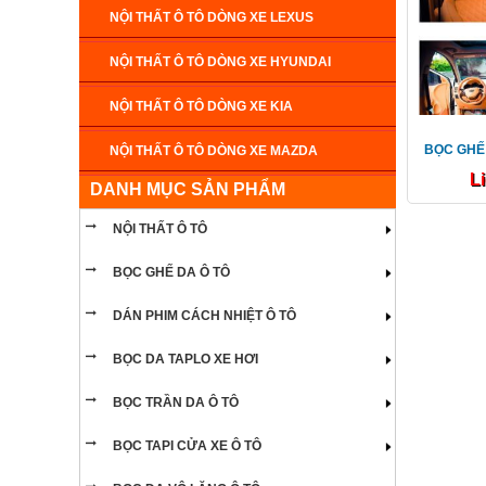
NỘI THẤT Ô TÔ DÒNG XE LEXUS
NỘI THẤT Ô TÔ DÒNG XE HYUNDAI
NỘI THẤT Ô TÔ DÒNG XE KIA
BỌC GHẾ
NỘI THẤT Ô TÔ DÒNG XE MAZDA
L
DANH MỤC SẢN PHẨM
NỘI THẤT Ô TÔ DÒNG XE CADILLAC
NỘI THẤT Ô TÔ
NỘI THẤT Ô TÔ DÒNG XE MERCEDES
BỌC GHẾ DA Ô TÔ
NỘI THẤT Ô TÔ DÒNG XE NISSAN
DÁN PHIM CÁCH NHIỆT Ô TÔ
NỘI THẤT Ô TÔ DÒNG XE SUZUKI
BỌC DA TAPLO XE HƠI
NỘI THẤT Ô TÔ DÒNG XE CHEVROLET
BỌC TRẦN DA Ô TÔ
NỘI THẤT Ô TÔ DÒNG XE HAIMA
BỌC TAPI CỬA XE Ô TÔ
NỘI THẤT Ô TÔ DÒNG XE INFINITI