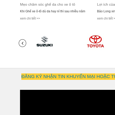
Mẹo chăm sóc ghế da cho xe ô tô
Lợi ích của
Khi Ghế xe ô-tô dù da hay nỉ thì sau nhiều năm
Bảo Long xin
xem chi tiết >>
xem chi tiết 
ĐĂNG KÝ NHẬN TIN KHUYẾN MẠI HOẶC T