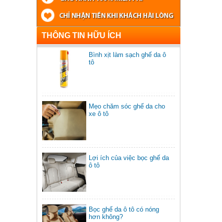
THÔNG TIN HỮU ÍCH
Bình xịt làm sạch ghế da ô
tô
Mẹo chăm sóc ghế da cho
xe ô tô
Lợi ích của việc bọc ghế da
ô tô
Bọc ghế da ô tô có nóng
hơn không?