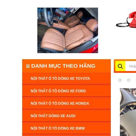
DANH MỤC THEO HÃNG
NỘI THẤT Ô TÔ DÒNG XE TOYOTA
NỘI THẤT Ô TÔ DÒNG XE FORD
NỘI THẤT Ô TÔ DÒNG XE HONDA
NỘI THẤT DÒNG XE AUDI
NỘI THẤT Ô TÔ DÒNG XE BMW