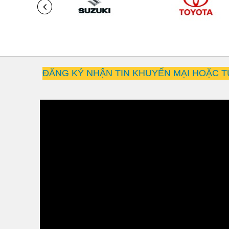
ĐĂNG KÝ NHẬN TIN KHUYẾN MẠI HOẶC T