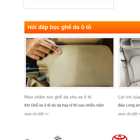
Hỏi đáp bọc ghế da ô tô
Mẹo chăm sóc ghế da cho xe ô tô
Lợi ích của
Khi Ghế xe ô-tô dù da hay nỉ thì sau nhiều năm
Bảo Long xin
xem chi tiết >>
xem chi tiết 