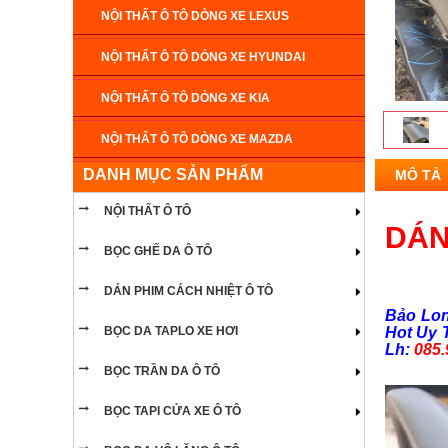
NỘI THẤT Ô TÔ DÒNG XE LEXUS
NỘI THẤT Ô TÔ DÒNG XE HYUNDAI
NỘI THẤT Ô TÔ DÒNG XE KIA
NỘI THẤT Ô TÔ DÒNG XE MAZDA
DANH MỤC SẢN PHẨM
MÔ TẢ
NỘI THẤT Ô TÔ DÒNG XE CADILLAC
NỘI THẤT Ô TÔ
NỘI THẤT Ô TÔ DÒNG XE MERCEDES
DÁN
BỌC GHẾ DA Ô TÔ
NỘI THẤT Ô TÔ DÒNG XE NISSAN
DÁN PHIM CÁCH NHIỆT Ô TÔ
NỘI THẤT Ô TÔ DÒNG XE SUZUKI
Bảo Lon
BỌC DA TAPLO XE HƠI
Hot Uy 
NỘI THẤT Ô TÔ DÒNG XE CHEVROLET
Lh:
085.
BỌC TRẦN DA Ô TÔ
NỘI THẤT Ô TÔ DÒNG XE HAIMA
BỌC TAPI CỬA XE Ô TÔ
NỘI THẤT Ô TÔ DÒNG XE INFINITI