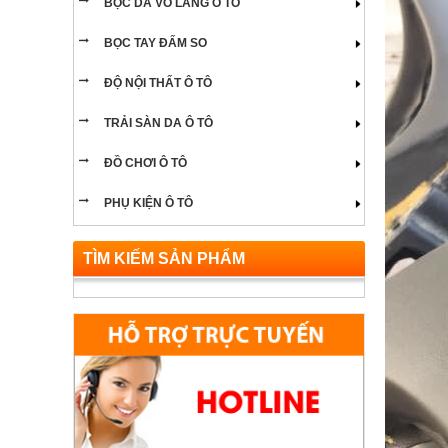
BỌC DA VÔ LĂNG Ô TÔ
NỘI THẤT Ô TÔ DÒNG XE LAND ROVER
BỌC TAY ĐẤM SO
NỘI THẤT Ô TÔ DÒNG XE LUXGEN
ĐỘ NỘI THẤT Ô TÔ
NỘI THẤT Ô TÔ DÒNG XE MITSUBISHI
TRẢI SÀN DA Ô TÔ
NỘI THẤT Ô TÔ DÒNG XE PONTIAC
ĐỒ CHƠI Ô TÔ
NỘI THẤT Ô TÔ DÒNG XE PORSCHE
PHỤ KIỆN Ô TÔ
NỘI THẤT Ô TÔ DÒNG XE ISUZU
TÌM KIẾM SẢN PHẨM
NỘI THẤT Ô TÔ DÒNG XE SSANGYONG
NỘI THẤT Ô TÔ DÒNG XE VOLKSWAGEN