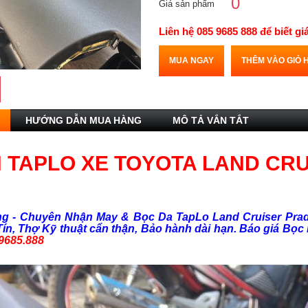
0
Giá sản phẩm
Liên hệ 085 9685 888 để biết gi
MUA NGAY
THÊM VÀO GIỎ 
HƯỚNG DẪN MUA HÀNG
MÔ TẢ VẮN TẮT
 TAPLO XE TOYOTA LAND CR
g - Chuyên Nhận May & Bọc Da TapLo Land Cruiser Pra
Tín, Thợ Kỹ thuật cẩn thận, Bảo hành dài hạn. Báo giá Bọc
9685.888