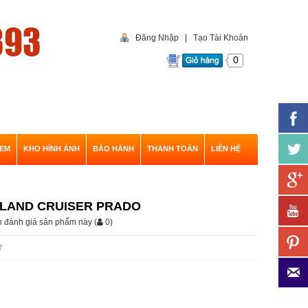
Đăng Nhập
|
Tạo Tài Khoản
0
EM
KHO HÌNH ẢNH
BẢO HÀNH
THANH TOÁN
LIÊN HỆ
 LAND CRUISER PRADO
ên đánh giá sản phẩm này
(
0
)
7