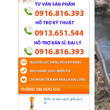
THÔNG TIN HỮU ÍCH
Bình xịt làm sạch ghế da ô
tô