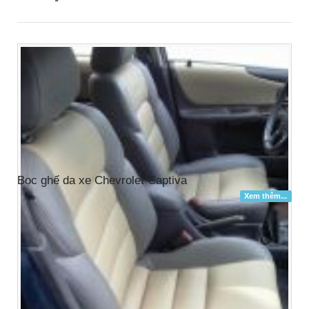
Bọc ghế da xe Chevrolet Captiva
Xem thêm...
Hỏi đáp bọc ghế da ô tô
Xem tất cả