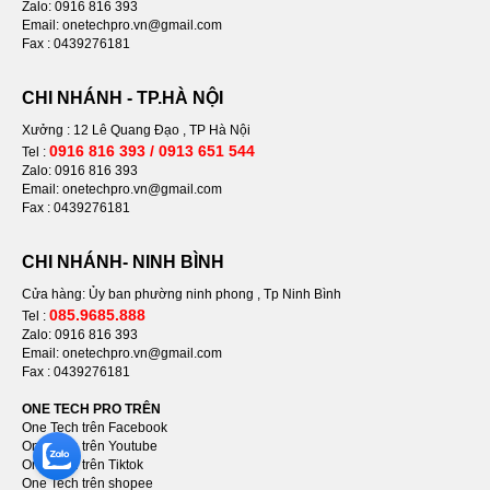
Zalo: 0916 816 393
Email: onetechpro.vn@gmail.com
Fax : 0439276181
CHI NHÁNH - TP.HÀ NỘI
Xưởng : 12 Lê Quang Đạo , TP Hà Nội
0916 816 393 / 0913 651 544
Tel :
Zalo: 0916 816 393
Email: onetechpro.vn@gmail.com
Fax : 0439276181
CHI NHÁNH- NINH BÌNH
Cửa hàng: Ủy ban phường ninh phong , Tp Ninh Bình
085.9685.888
Tel :
Zalo: 0916 816 393
Email: onetechpro.vn@gmail.com
Fax :
0439276181
ONE TECH PRO TRÊN
One Tech trên Facebook
One Tech trên Youtube
One Tech trên Tiktok
One Tech trên shopee