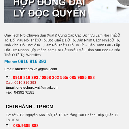
One Tech Pro Chuyên Sản Xuất & Cung Cấp Các Dịch Vụ Làm Nội Thất Ô
Tô, Đổi Màu Nội Thất Ô Tô, Bọc Ghế Da Ô Tô, Dán Phim Cách Nhiệt Ô Tô,
Nhà kính, Đồ Chơi ô tô..., Làm Nội Thất Ô Tô Uy Tín - Bảo Hành Lâu - Lắp
Đặt Cực Nhanh Qúy khách Xem Chi Tiết Nhiều Mẫu Hình Ảnh Bọc Da Nội
Thất Ô Tô Tại Websites:
0916 816 393
Phone:
Email: onetechpro.vn@gmail.com
0916 816 393 / 0858 302 555/ 085 9685 888
Tel :
Zalo: 0916 816 393
Email: onetechpro.vn@gmail.com
Fax :
0439276181
CHI NHÁNH - TP.HCM
Cơ sở 2: B6 Nguyễn Ảnh Thủ, Tổ 13, Phường Tân Chánh Hiệp Quận 12,
Tp.HCM
085.9685.888
Tel :