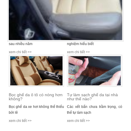
Mẹo chăm sóc ghế da cho xe
Lợi ích của việc bọc ghế da ô
ô tô
tô
Khi Ghế xe ô-tô dù da hay nỉ thì
Bảo Long xin chia sẻ những kinh
sau nhiều năm
nghiệm hiểu biết
xem chi tiết >>
xem chi tiết >>
Bọc ghế da ô tô có nóng hơn
Tự làm sạch ghế da tại nhà
không?
như thế nào?
Bọc ghế da xe hơi không thể thiếu
Các vết bẩn chưa trầm trọng, có
bởi lẽ
thể tự làm sạch
xem chi tiết >>
xem chi tiết >>