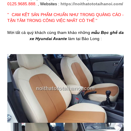
0125.9685.888.
, Websites :
https://noithatototaihanoi.com/
'' CAM KẾT SẢN PHẨM CHUẨN NHƯ TRONG QUẢNG CÁO -
TẬN TÂM TRONG CÔNG VIỆC NHẤT CÓ THỂ ''
​Mời tất cả quý khách cùng tham khảo những
mẫu Bọc ghế da
xe Hyundai Avante
làm tại Bảo Long :