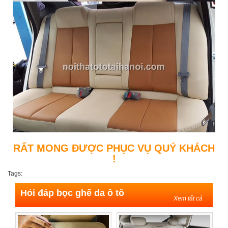
RẤT MONG ĐƯỢC PHỤC VỤ QUÝ KHÁCH
!
Tags:
Hỏi đáp bọc ghế da ô tô
Xem tất cả