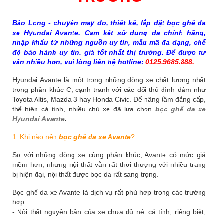
Bảo Long - chuyên may đo, thiết kế, lắp đặt bọc ghế da
xe Hyundai Avante. Cam kết sử dụng da chính hãng,
nhập khẩu từ những nguồn uy tín, mẫu mã đa dạng, chế
độ bảo hành uy tín, giá tốt nhất thị trường. Để được tư
vấn nhiều hơn, vui lòng liên hệ hotline:
0125.9685.888.
Hyundai Avante là một trong những dòng xe chất lượng nhất
trong phân khúc C, cạnh tranh với các đối thủ đình đám như
Toyota Altis, Mazda 3 hay Honda Civic. Để nâng tầm đẳng cấp,
thể hiện cá tính, nhiều chủ xe đã lựa chọn
bọc ghế da xe
Hyundai Avante
.
1. Khi nào nên
bọc ghế da xe Avante
?
So với những dòng xe cùng phân khúc, Avante có mức giá
mềm hơn, nhưng nội thất vẫn rất thời thượng với nhiều trang
bị hiện đại, nội thất được bọc da rất sang trọng.
Bọc ghế da xe Avante là dịch vụ rất phù hợp trong các trường
hợp:
- Nội thất nguyên bản của xe chưa đủ nét cá tính, riêng biệt,