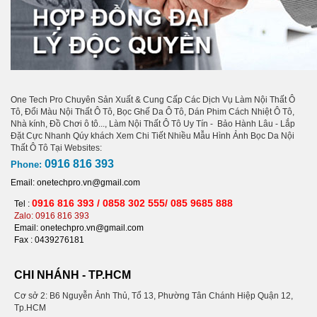
One Tech Pro Chuyên Sản Xuất & Cung Cấp Các Dịch Vụ Làm Nội Thất Ô
Tô, Đổi Màu Nội Thất Ô Tô, Bọc Ghế Da Ô Tô, Dán Phim Cách Nhiệt Ô Tô,
Nhà kính, Đồ Chơi ô tô..., Làm Nội Thất Ô Tô Uy Tín - Bảo Hành Lâu - Lắp
Đặt Cực Nhanh Qúy khách Xem Chi Tiết Nhiều Mẫu Hình Ảnh Bọc Da Nội
Thất Ô Tô Tại Websites:
0916 816 393
Phone:
Email: onetechpro.vn@gmail.com
0916 816 393 / 0858 302 555/ 085 9685 888
Tel :
Zalo: 0916 816 393
Email: onetechpro.vn@gmail.com
Fax :
0439276181
CHI NHÁNH - TP.HCM
Cơ sở 2: B6 Nguyễn Ảnh Thủ, Tổ 13, Phường Tân Chánh Hiệp Quận 12,
Tp.HCM