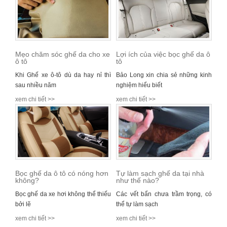
Mẹo chăm sóc ghế da cho xe
Lợi ích của việc bọc ghế da ô
ô tô
tô
Khi Ghế xe ô-tô dù da hay nỉ thì
Bảo Long xin chia sẻ những kinh
sau nhiều năm
nghiệm hiểu biết
xem chi tiết >>
xem chi tiết >>
Bọc ghế da ô tô có nóng hơn
Tự làm sạch ghế da tại nhà
không?
như thế nào?
Bọc ghế da xe hơi không thể thiếu
Các vết bẩn chưa trầm trọng, có
bởi lẽ
thể tự làm sạch
xem chi tiết >>
xem chi tiết >>