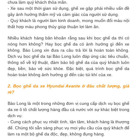
chưa làm quý khách thỏa mãn.
- Xe sau một thời gian sử dụng, ghế xe gặp phải nhiều vấn đề
gây ảnh hưởng thẩm mỹ và cảm giác của người sử dụng.
- Quý khách là người làm kinh doanh, mong muốn đổi màu nội
thất hợp màu phong thủy giúp thuận lợi làm ăn.
Nhiều khách hàng băn khoăn rằng sau khi bọc ghế da thì có
nóng hơn không? Hay bọc ghế da có ảnh hưởng gì đến xe
không. Bảo Long xin đưa ra câu trả lời là hoàn toàn không.
Dịch vụ bọc ghế da tại Bảo Long luôn đáp ứng các tiêu chuẩn,
thông số về kỹ thuật, đảm bảo bộ ghế da của quý khách luôn
đẹp, bền, bảo vệ sức khỏe. Đặc biệt, quá trình bọc ghế da
hoàn toàn không ảnh hưởng gì đến các túi khí của xe.
2. Bọc ghế da xe Hyundai Avante ở đâu chất lượng, giá
rẻ?
Bảo Long là một trong những đơn vị cung cấp dịch vụ bọc ghế
da xe ô tô chất lượng hàng đầu cả nước với sự khác biệt trong
dịch vụ:
- Cung cách phục vụ nhiệt tình, tận tâm, khách hàng là thượng
đế. Chúng tôi sẵn sàng phục vụ mọi yêu cầu của quý khách để
làm ra một bộ ghế da độc, đẹp, không đụng hàng.