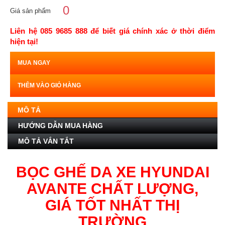
0
Giá sản phẩm
Liên hệ 085 9685 888 để biết giá chính xác ở thời điểm
hiện tại!
MUA NGAY
THÊM VÀO GIỎ HÀNG
MÔ TẢ
HƯỚNG DẪN MUA HÀNG
MÔ TẢ VẮN TẮT
BỌC GHẾ DA XE HYUNDAI
AVANTE CHẤT LƯỢNG,
GIÁ TỐT NHẤT THỊ
TRƯỜNG