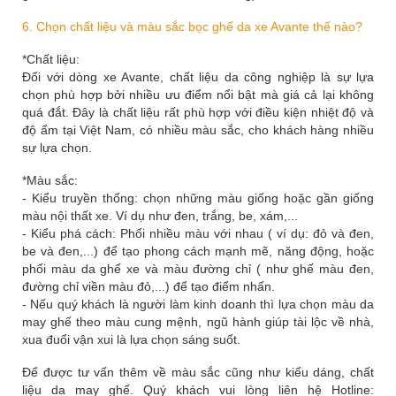
6. Chọn chất liệu và màu sắc bọc ghế da xe Avante thế nào?
*Chất liệu:
Đối với dòng xe Avante, chất liệu da công nghiệp là sự lựa
chọn phù hợp bởi nhiều ưu điểm nổi bật mà giá cả lại không
quá đắt. Đây là chất liệu rất phù hợp với điều kiện nhiệt độ và
độ ẩm tại Việt Nam, có nhiều màu sắc, cho khách hàng nhiều
sự lựa chọn.
*Màu sắc:
- Kiểu truyền thống: chọn những màu giống hoặc gần giống
màu nội thất xe. Ví dụ như đen, trắng, be, xám,...
- Kiểu phá cách: Phối nhiều màu với nhau ( ví dụ: đỏ và đen,
be và đen,...) để tạo phong cách mạnh mẽ, năng động, hoặc
phối màu da ghế xe và màu đường chỉ ( như ghế màu đen,
đường chỉ viền màu đỏ,...) để tạo điểm nhấn.
- Nếu quý khách là người làm kinh doanh thì lựa chọn màu da
may ghế theo màu cung mệnh, ngũ hành giúp tài lộc về nhà,
xua đuổi vận xui là lựa chọn sáng suốt.
Để được tư vấn thêm về màu sắc cũng như kiểu dáng, chất
liệu da may ghế. Quý khách vui lòng liên hệ Hotline: