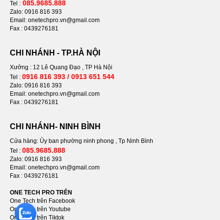
085.9685.888
Tel :
Zalo: 0916 816 393
Email: onetechpro.vn@gmail.com
Fax : 0439276181
CHI NHÁNH - TP.HÀ NỘI
Xưởng : 12 Lê Quang Đạo , TP Hà Nội
0916 816 393 / 0913 651 544
Tel :
Zalo: 0916 816 393
Email: onetechpro.vn@gmail.com
Fax : 0439276181
CHI NHÁNH- NINH BÌNH
Cửa hàng: Ủy ban phường ninh phong , Tp Ninh Bình
085.9685.888
Tel :
Zalo: 0916 816 393
Email: onetechpro.vn@gmail.com
Fax :
0439276181
ONE TECH PRO TRÊN
One Tech trên Facebook
One Tech trên Youtube
One Tech trên Tiktok