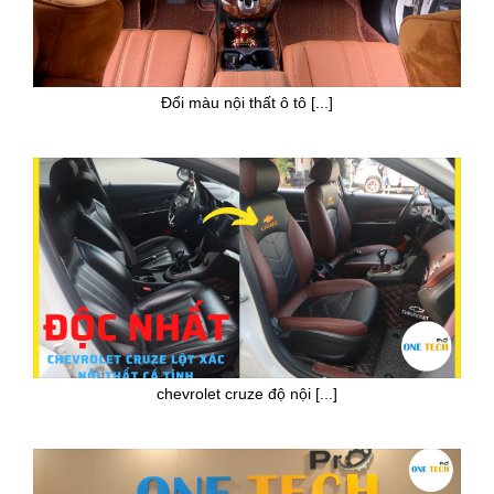
Đổi màu nội thất ô tô [...]
chevrolet cruze độ nội [...]