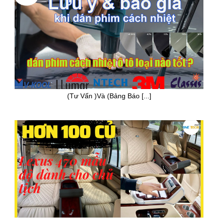
(Tư Vấn )Và (Bảng Báo [...]