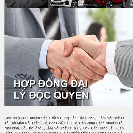
One Tech Pro Chuyên Sản Xuất & Cung Cấp Các Dịch Vụ Làm Nội Thất Ô
Tô, Đổi Màu Nội Thất Ô Tô, Bọc Ghế Da Ô Tô, Dán Phim Cách Nhiệt Ô Tô,
Nhà kính, Đồ Chơi ô tô..., Làm Nội Thất Ô Tô Uy Tín - Bảo Hành Lâu - Lắp