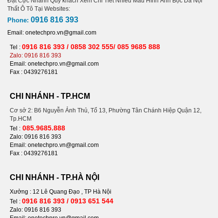
Đặt Cực Nhanh Qúy khách Xem Chi Tiết Nhiều Mẫu Hình Ảnh Bọc Da Nội
Thất Ô Tô Tại Websites:
0916 816 393
Phone:
Email: onetechpro.vn@gmail.com
0916 816 393 / 0858 302 555/ 085 9685 888
Tel :
Zalo: 0916 816 393
Email: onetechpro.vn@gmail.com
Fax :
0439276181
CHI NHÁNH - TP.HCM
Cơ sở 2: B6 Nguyễn Ảnh Thủ, Tổ 13, Phường Tân Chánh Hiệp Quận 12,
Tp.HCM
085.9685.888
Tel :
Zalo: 0916 816 393
Email: onetechpro.vn@gmail.com
Fax : 0439276181
CHI NHÁNH - TP.HÀ NỘI
Xưởng : 12 Lê Quang Đạo , TP Hà Nội
0916 816 393 / 0913 651 544
Tel :
Zalo: 0916 816 393