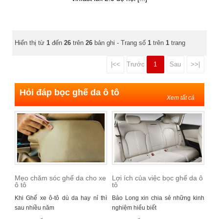
Hiển thị từ
1
đến
26
trên
26
bản ghi - Trang số
1
trên
1
trang
|<<
Trước
1
Sau
>>|
Hỏi đáp bọc ghế da ô tô
Xem tất cả
Mẹo chăm sóc ghế da cho xe
Lợi ích của việc bọc ghế da ô
ô tô
tô
Khi Ghế xe ô-tô dù da hay nỉ thì
Bảo Long xin chia sẻ những kinh
sau nhiều năm
nghiệm hiểu biết