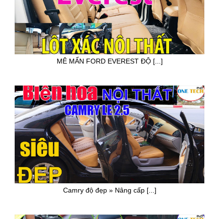
MÊ MẨN FORD EVEREST ĐỘ [...]
Camry độ đẹp » Nâng cấp [...]