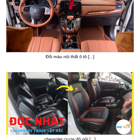
Đổi màu nội thất ô tô [...]
chevrolet cruze độ nội [...]