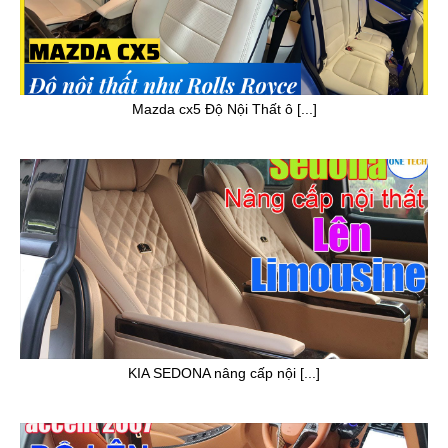
Mazda cx5 Độ Nội Thất ô [...]
KIA SEDONA nâng cấp nội [...]