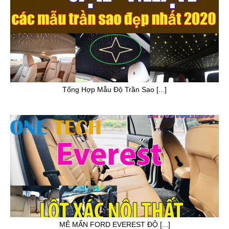
Tổng Hợp Mẫu Độ Trần Sao [...]
MÊ MẨN FORD EVEREST ĐỘ [...]