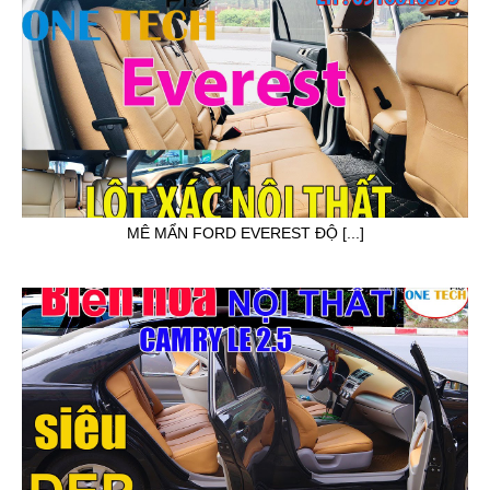
MÊ MẨN FORD EVEREST ĐỘ [...]