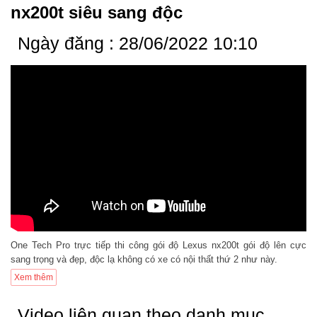
nx200t siêu sang độc
Ngày đăng : 28/06/2022 10:10
One Tech Pro trực tiếp thi công gói độ Lexus nx200t gói độ lên cực
sang trọng và đẹp, độc lạ không có xe có nội thất thứ 2 như này.
Xem thêm
Video liên quan theo danh mục